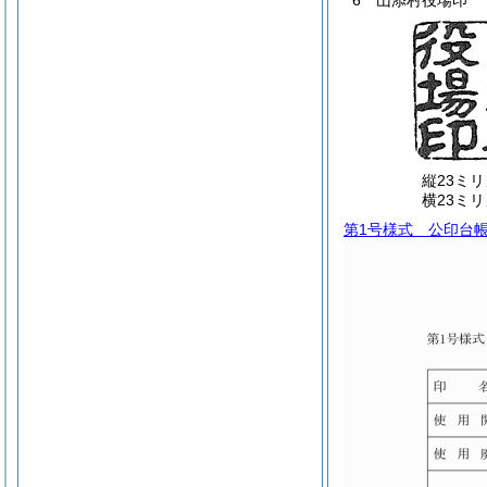
6 山添村役場印
縦23ミ
横23ミ
第1号様式
公印台