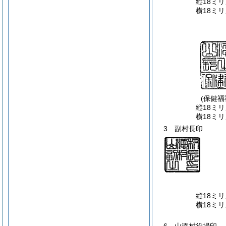
縦18ミ
横18ミ
(保健福
縦18ミ
横18ミ
3 副村長印
縦18ミ
横18ミ