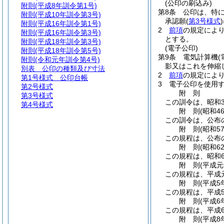
(公印の刷込み)
附則
(平成8年訓令第1号)
第8条
公印は、特
附則
(平成10年訓令第3号)
承認願
(
第3号様式
)
附則
(平成16年訓令第1号)
2
前項
の規定によ
附則
(平成16年訓令第3号)
とする。
附則
(平成18年訓令第3号)
(電子公印)
附則
(平成18年訓令第5号)
第9条
電気計算機
附則
(令和元年訓令第4号)
影又はこれを伸縮
別表
公印の種類及び寸法
2
前項
の規定によ
第1号様式
公印台帳
3
電子公印を使用
第2号様式
附
則
第3号様式
この訓令は、昭和3
第4号様式
附
則
(昭和4
この訓令は、公布
附
則
(昭和5
この規程は、公布
附
則
(昭和6
この規程は、昭和6
附
則
(平成
この規程は、平成
附
則
(平成5
この規程は、平成
附
則
(平成6
この規程は、平成
附
則
(平成8