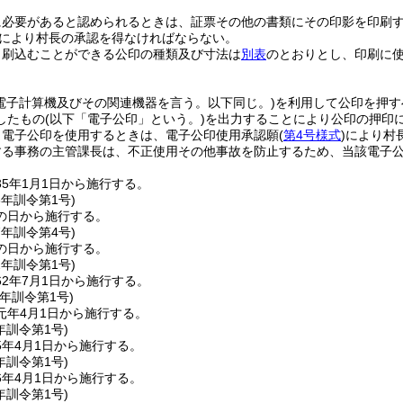
に必要があると認められるときは、証票その他の書類にその印影を印刷
により村長の承認を得なければならない。
り刷込むことができる公印の種類及び寸法は
別表
のとおりとし、印刷に
(電子計算機及びその関連機器を言う。以下同じ。)
を利用して公印を押す
したもの
(以下「電子公印」という。)
を出力することにより公印の押印
り電子公印を使用するときは、電子公印使用承認願
(
第4号様式
)
により村
する事務の主管課長は、不正使用その他事故を防止するため、当該電子
5年1月1日から施行する。
6年
訓令第1号)
の日から施行する。
7年
訓令第4号)
の日から施行する。
2年
訓令第1号)
2年7月1日から施行する。
元年
訓令第1号)
元年4月1日から施行する。
年
訓令第1号)
5年4月1日から施行する。
年
訓令第1号)
6年4月1日から施行する。
年
訓令第1号)