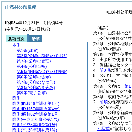
山添村公印規程
○山添村公印
昭和34年12月21日 訓令第4号
(趣旨)
(令和元年10月17日施行)
第1条
山添村の公
(公印の種類及び寸
条項目次
沿革
第2条
公印の種類
本則
(公印の管理)
第1条
(趣旨)
第3条
本庁で使用
第2条
(公印の種類及び寸法)
2
出張所で使用す
第3条
(公印の管理)
3
保健福祉センタ
第4条
(公印台帳)
4
前3項
の職印以外
第5条
(旧印の保存及び廃棄)
5
公印は、常に堅
第6条
(公印の告示)
(公印台帳)
第7条
(公印のなつ印)
第4条
公印は、
第1
第8条
(公印の刷込み)
(旧印の保存及び廃
第9条
(電子公印)
第5条
改刻その他
附則
2
前項
の保存期限
附則
(昭和46年訓令第1号)
(公印の告示)
附則
(昭和57年訓令第4号)
第6条
公印を新調
附則
(昭和62年訓令第1号)
(公印のなつ印)
附則
(平成元年訓令第1号)
第7条
公印のなつ
附則
(平成5年訓令第1号)
号様式
)
に記載しな
附則
(平成6年訓令第1号)