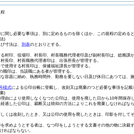
規程
印に関し必要な事項は、別に定めるものを除くほか、この規程の定める
法)
及び寸法は、
別表
のとおりとする。
する村印、役場印、村長印、村長職務代理者印及び副村長印は、総務課
る村長印、村長職務代理者印は、出張所長が管理する。
ーで使用する村長印は、保健福祉課長が管理する。
の職印は、当該職にある者が管理する。
固な容器に納め、執務時間外、勤務を要しない日及び休日にあつては、
号様式
による公印台帳に登載し、改刻又は廃棄のつど必要な事項を記載
棄)
の理由により使用しなくなつた公印は、使用を廃した日から10年間保存
を経過した公印は、裁断又は焼却の方法によりこれを廃棄しなければな
若しくは改刻したとき、又は公印の使用を廃したときは、印影を付して
印を求めようとする者は、なつ印をしようとする文書その他の物に決裁
ければならない。