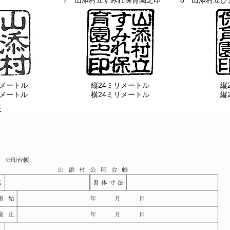
7 山添村立すみれ保育園之印
8 山添村立ひ
リメートル
縦24ミリメートル
縦
リメートル
横24ミリメートル
縦
帳