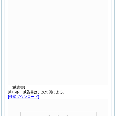
(戒告書)
第16条
戒告書は、次の例による。
[様式ダウンロード]