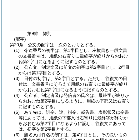
第9節
雑則
(配字)
第20条
公文の配字は、次のとおりとする。
(1)
令達番号の初字は、第1字目とし、左横書き一般文書
の文書番号は、用紙の右寄りに最終字が終りからおおむ
ね第2字目になるように記すものとする。
(2)
公布文、制定文又は前文の初字は第2字目とし、2行目
からは第1字目とする。
(3)
日付の初字は、第3字目とする。
ただし、往復文の日
付は、文書番号にそろえて用紙の右寄りに最終字が終り
からおおむね第2字目になるように記すものとする。
(4)
公布者、制定者又は発信者の氏名は、最終字が終りか
らおおむね第2字目になるように、用紙の下部又は右寄り
に記すものとする。
(5)
あて先は、訓令、達、指令、戒告書、表彰状又は令書
等にあっては、用紙の下部又は右寄りに最終字が終りか
らおおむね第2字目になるように記し、往復文にあって
は、初字を第2字目とする。
(6)
題名又は件名の初字は、第4字目とし、その長いもの