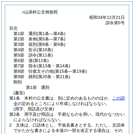
○山添村公文例規程
昭和34年12月21日
訓令第5号
目次
第1節
通則
(第1条―第4条)
第2節
条例
(第5条―第7条)
第3節
規則
(第8条・第9条)
第4節
告示
(第10条)
第5節
訓令
(第11条)
第6節
達
(第12条)
第7節
指令
(第13条・第14条)
第8節
往復文その他
(第15条―第19条)
第9節
雑則
(第20条・第21条)
附則
第1節
通則
(趣旨)
第1条
本村の公文書は、別に定めのあるもののほか、
この訓
令
の定めるところにより作成しなければならない。
(用字、用語及び文体)
第2条
用字及び用語は、平易なものを用い、現代かなづかい
によらなければならない。
2
文体は、口語体とし、平仮名書きとする。
ただし、文語体
でかたかな書きによる令達の一部を改正する場合は、その