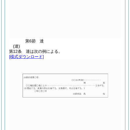
第6節
達
(達)
第12条
達は次の例による。
[様式ダウンロード]