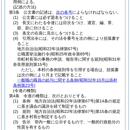
用例による。
(記述の方法)
第3条
公文書の記述は、
次の各号
によらなければならない。
(1)
公文書には必ず題名をつけること
(2)
長文にわたる令達には目次をつけ、適宜、編、章、
節、款に分けること
(3)
条文の右肩に見出しをつけること
(4)
引用法令には、その法令番号を次の例により括弧書す
ること
地方自治法
(昭和22年法律第67号)
公職選挙法施行令
(昭和25年政令第89号)
市町村長等の事務の申請、報告等に関する規則
(昭和31年
奈良県規則第15号)
ただし、本村の条例規則等を引用する場合は、括弧書
は次の例により月まで記載すること
一般職の職員の給与に関する条例
(昭和32年10月山添村
条例第23号)
(令達の種類)
第4条
令達の種類は、次のとおりとする。
(1)
条例 地方自治法
(昭和22年法律第67号)
第14条の規定
に基き議会の議決を経て制定するもの
(2)
規則 地方自治法
(昭和22年法律第67号)
第15条の規定
に基き村長が制定するもの
(3)
告示 管内一般に公示するもので、一般的行政処分の
性質を有するもの