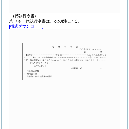
(代執行令書)
第17条
代執行令書は、次の例による。
[様式ダウンロード]