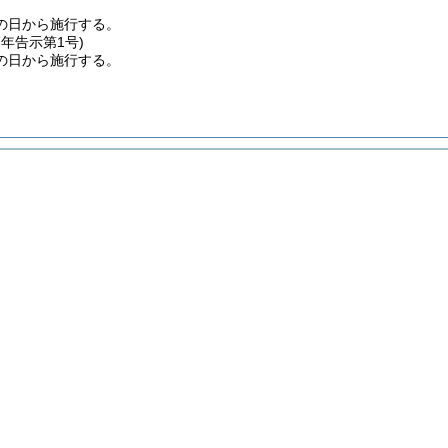
の日から施行する。
7年
告示第1号)
の日から施行する。