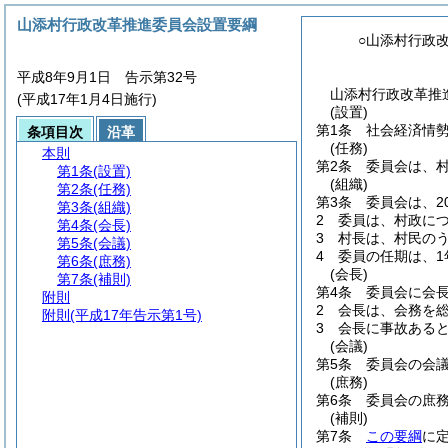
山添村行政改革推進委員会設置要綱
○山添村行政
平成8年9月1日 告示第32号
山添村行政改革推進
(平成17年1月4日施行)
(設置)
第1条
社会経済情
条項目次
沿革
(任務)
本則
第2条
委員会は、
第1条
(設置)
(組織)
第2条
(任務)
第3条
委員会は、2
第3条
(組織)
2
委員は、村政に
第4条
(会長)
3
村長は、村民の
第5条
(会議)
4
委員の任期は、1
第6条
(庶務)
(会長)
第7条
(補則)
第4条
委員会に会
附則
2
会長は、会務を
附則
(平成17年告示第1号)
3
会長に事故ある
(会議)
第5条
委員会の会
(庶務)
第6条
委員会の庶
(補則)
第7条
この要綱
に