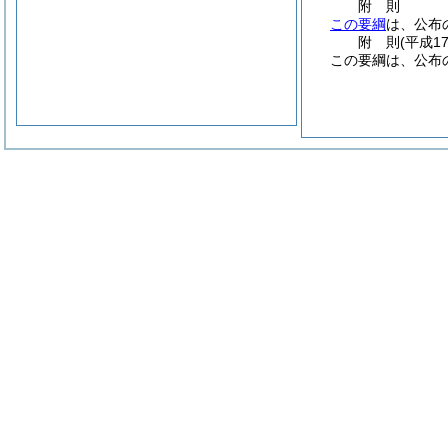
附
則
この要綱
は、公布
附
則
(平成1
この要綱は、公布