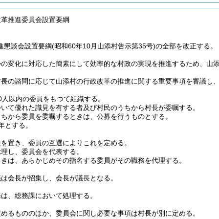
改革推進委員会設置要綱
懇談会設置要綱(昭和60年10月山添村告示第35号)の全部を改正する。
勢の変化に対応した簡素にして効率的な村政の実現を推進するため、山
村長の諮問に応じて山添村の行政改革の推進に関する重要事項を審議し
0人以内の委員をもつて組織する。
ついて優れた識見を有する者及び村民のうちから村長が委嘱する。
うちから委員を委嘱するときは、公募を行うものとする。
年とする。
長を置き、委員の互選によりこれを定める。
総理し、委員会を代表する。
ときは、あらかじめその指名する委員がその職務を代理する。
議は会長が招集し、会長が議長となる。
務は、総務課において処理する。
定めるもののほか、委員会に関し必要な事項は村長が別に定める。