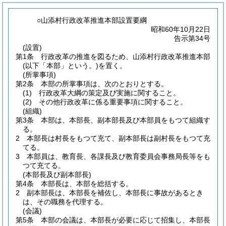
○山添村行政改革推進本部設置要綱
昭和60年10月22日
告示第34号
(設置)
第1条
行政改革の推進を図るため、山添村行政改革推進本部
(以下「本部」という。)
を置く。
(所掌事項)
第2条
本部の所掌事項は、次のとおりとする。
(1)
行政改革大綱の策定及び実施に関すること。
(2)
その他行政改革に係る重要事項に関すること。
(組織)
第3条
本部は、本部長、副本部長及び本部員をもつて組織す
る。
2
本部長は村長をもつて充て、副本部長は副村長をもつて充
てる。
3
本部員は、教育長、各課長及び教育委員会事務局長等をも
つて充てる。
(本部長及び副本部長)
第4条
本部長は、本部を総括する。
2
副本部長は、本部長を補佐し、本部長に事故があるとき
は、その職務を代理する。
(会議)
第5条
本部の会議は、本部長が必要に応じて招集し、本部長