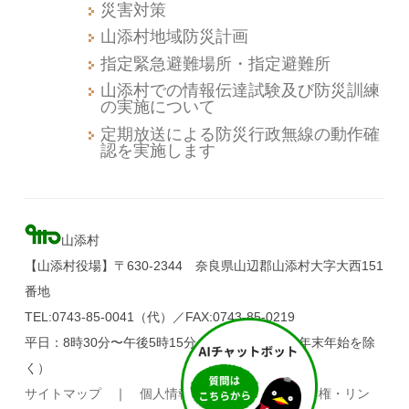
災害対策
山添村地域防災計画
指定緊急避難場所・指定避難所
山添村での情報伝達試験及び防災訓練
の実施について
定期放送による防災行政無線の動作確
認を実施します
山添村
【山添村役場】〒630-2344 奈良県山辺郡山添村大字大西151
番地
TEL:0743-85-0041（代）／FAX:0743-85-0219
平日：8時30分〜午後5時15分（土・日・祝日、年末年始を除
く）
サイトマップ
｜
個人情報の取り扱い
｜
著作権・リン