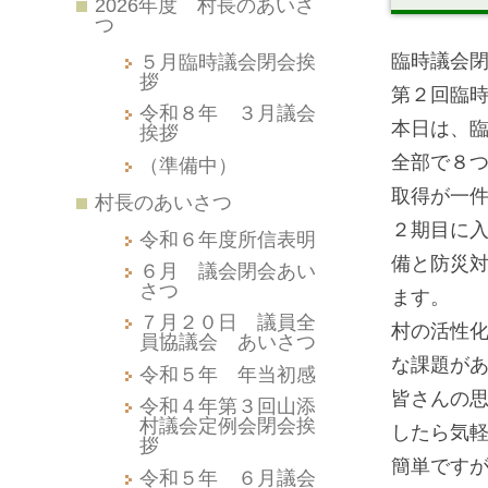
2026年度 村長のあいさ
つ
臨時議会
５月臨時議会閉会挨
拶
第２回臨
令和８年 ３月議会
本日は、
挨拶
全部で８
（準備中）
取得が一
村長のあいさつ
２期目に
令和６年度所信表明
備と防災
６月 議会閉会あい
さつ
ます。
７月２０日 議員全
村の活性
員協議会 あいさつ
な課題が
令和５年 年当初感
皆さんの
令和４年第３回山添
村議会定例会閉会挨
したら気
拶
簡単です
令和５年 ６月議会