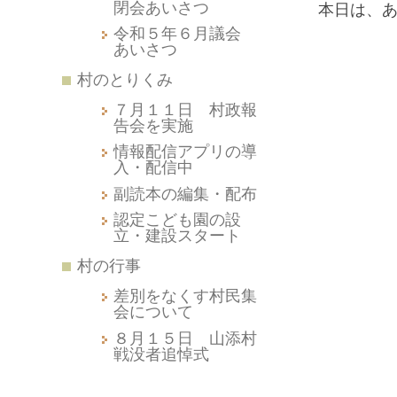
閉会あいさつ
本日は、
令和５年６月議会
あいさつ
村のとりくみ
７月１１日 村政報
告会を実施
情報配信アプリの導
入・配信中
副読本の編集・配布
認定こども園の設
立・建設スタート
村の行事
差別をなくす村民集
会について
８月１５日 山添村
戦没者追悼式