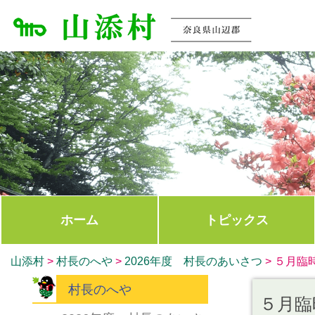
ホーム
トピックス
山添村
>
村長のへや
>
2026年度 村長のあいさつ
>
５月臨
村長のへや
５月臨