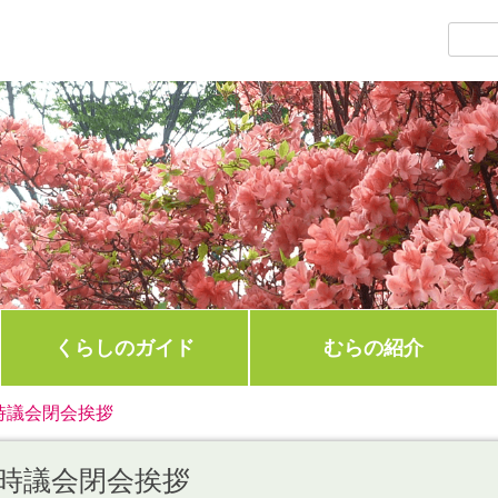
くらしのガイド
むらの紹介
時議会閉会挨拶
時議会閉会挨拶