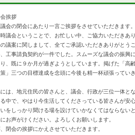
閉会挨拶
時議会の閉会にあたり一言ご挨拶をさせていただきます
臨時議会ということで、お忙しい中、ご協力いただきあ
つの議案に関しまして、全てご承認いただきありがとう
件、工事請負契約が一件でした。スムーズな議会の振興
入り、既に９か月が過ぎようとしています。掲げた「高
対策」三つの目標達成を念頭に今後も精一杯頑張ってい
化には、地元住民の皆さんと、議会、行政が三位一体と
ある中で、やはり今生活してくださっている皆さんが安
思いをしっかり聞ける場を設けていかなくてはならない
軽にお声がけください。よろしくお願いします。
が、閉会の挨拶にかえさせていただきます。