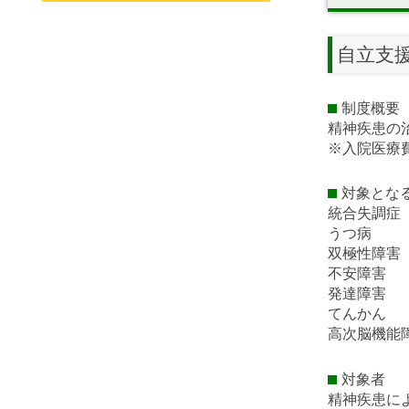
自立支
制度概要
精神疾患の
※入院医療
対象とな
統合失調症
うつ病
双極性障害
不安障害
発達障害
てんかん
高次脳機能
対象者
精神疾患に