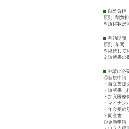
自己負担
原則1割負担
※所得状況
有効期間
原則1年間
※継続して
※診断書の
申請に必
◎新規申請
・自立支援
・診断書（
・加入医療
・マイナン
・年金受給
・同意書
◎更新申請
・自立支援